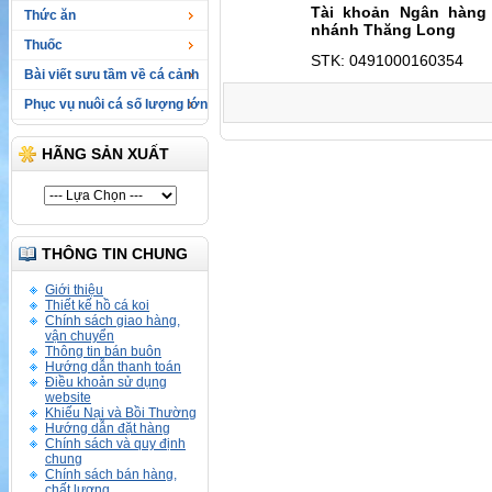
Tài khoản Ngân hàng 
Thức ăn
nhánh Thăng Long
Thuốc
STK: 0491000160354
Bài viết sưu tầm về cá cảnh
Phục vụ nuôi cá số lượng lớn
HÃNG SẢN XUẤT
THÔNG TIN CHUNG
Giới thiệu
Thiết kế hồ cá koi
Chính sách giao hàng,
vận chuyển
Thông tin bán buôn
Hướng dẫn thanh toán
Điều khoản sử dụng
website
Khiếu Nại và Bồi Thường
Hướng dẫn đặt hàng
Chính sách và quy định
chung
Chính sách bán hàng,
chất lượng