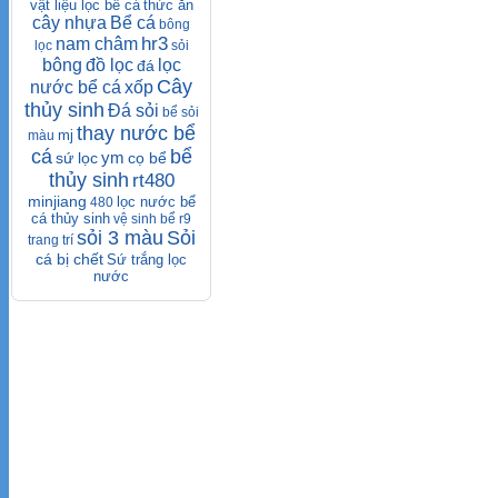
vật liệu lọc bể cá
thức ăn
cây nhựa
Bể cá
bông
hr3
nam châm
lọc
sỏi
bông
đồ lọc
lọc
đá
Cây
nước bể cá
xốp
thủy sinh
Đá sỏi
bể
sỏi
thay nước bể
mj
màu
cá
bể
ym
sứ lọc
cọ bể
thủy sinh
rt480
minjiang
lọc nước bể
480
cá thủy sinh
vệ sinh bể
r9
sỏi 3 màu
Sỏi
trang trí
cá bị chết
Sứ trắng lọc
nước