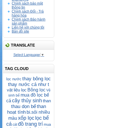
Chính sách bảo mật
thông tin
Chính sách Đổi - Trả
hàng hóa
Chính sách Bảo hành
sản phẩm
Liên hệ với chúng tôi
Bản đồ site
TRANSLATE
Select Language
▼
TAG CLOUD
thay bông lọc
lọc nước
thay nước cá như t
vật liệu lọc
Bông lọc
Vệ
mua đồ lọc bể
sinh bể
cây thủy sinh
cá
than
thau dọn bể
than
hoạt tính
bi.sỏi nhiều
xốp lọc
lọc bể
màu
cá
đồ trang trí
mua
cát