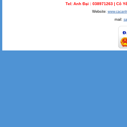
Tel: Anh Đại :
038971263 |
Cô Yế
Website:
www.cacanh
mail:
s